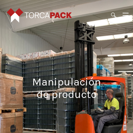
M
a
n
i
p
u
l
a
c
i
ó
n
d
e
p
r
o
d
u
c
t
o